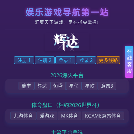
跳转到内容
申请创建顺达账号
首页
企业概述
新闻简报
技术支持
联系方式
自助服务